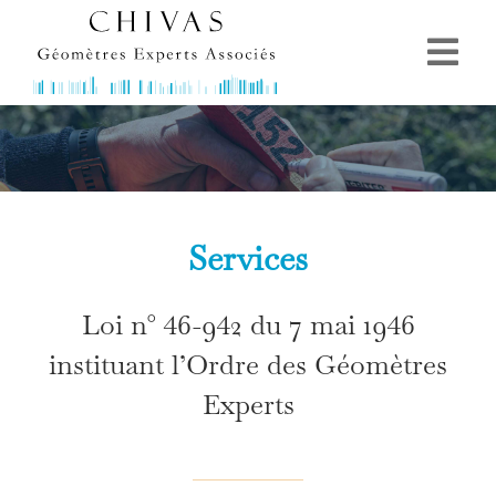
Passer
au
Togg
contenu
ACCUEIL
Navi
PRÉSENTATION
SERVICES
Services
NOS COMPÉTENCES
CONTACT
Loi n° 46-942 du 7 mai 1946
instituant l’Ordre des Géomètres
Experts