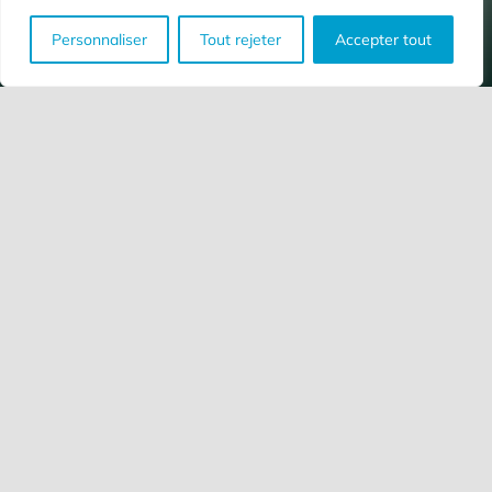
Personnaliser
Tout rejeter
Accepter tout
Cabinet Chivas
Géomètres Experts Associés
Immeuble D3
134 Avenue Magellan
30320 Marguerittes
Nous écrire
Tél:
04 66 75 28 37