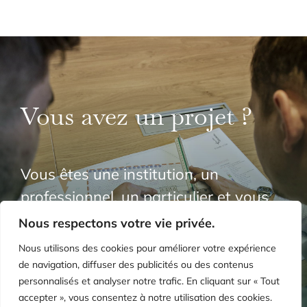
Vous avez un projet ?
Vous êtes une institution, un
professionnel, un particulier et vous
souhaitez échanger avec notre
Nous respectons votre vie privée.
cabinet ?
Nous utilisons des cookies pour améliorer votre expérience
de navigation, diffuser des publicités ou des contenus
personnalisés et analyser notre trafic. En cliquant sur « Tout
NOUS CONTACTER
accepter », vous consentez à notre utilisation des cookies.