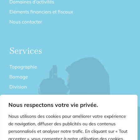
Domaines d’activités
Eléments financiers et fiscaux
Nous contacter
Services
Topographie
Bornage
Division
Copropriété
Nous respectons votre vie privée.
Relevés 3D et Architecturaux
Nous utilisons des cookies pour améliorer votre expérience
Maîtrise d’œuvre VRD
de navigation, diffuser des publicités ou des contenus
Expertise
personnalisés et analyser notre trafic. En cliquant sur « Tout
Lexique
accepter », vous consentez à notre utilisation des cookies.