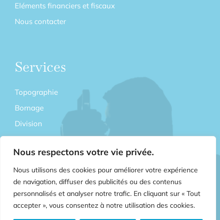
Eléments financiers et fiscaux
Nous contacter
Services
Topographie
Bornage
Division
Copropriété
Nous respectons votre vie privée.
Relevés 3D et Architecturaux
Nous utilisons des cookies pour améliorer votre expérience
Maîtrise d’œuvre VRD
de navigation, diffuser des publicités ou des contenus
Expertise
personnalisés et analyser notre trafic. En cliquant sur « Tout
Lexique
accepter », vous consentez à notre utilisation des cookies.